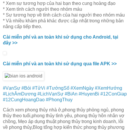
* Xem sự tương hợp của hai bạn theo cung hoàng đạo
* Xem tính cách người theo nhóm máu
* Sự tương hợp về tính cách của hai người theo nhóm máu
* Và nhiều khám phá khác được cập nhật trong những bản
nâng cấp tiếp theo.
Cài miễn phí và an toàn khi sử dụng cho Android, tại
đây >>
Cài miễn phí và an toàn khi sử dụng qua file APK >>
#VạnSự
#Bói
#TửVi
#TướngSố
#XemNgày
#XemHướng
#LịchÂmDương
#LịchVạnSự
#BiAn
#HuyenBi
#12ConGiap
#12CungHoangDao
#PhongThuy
Cách xem phong thủy nhà ở,phong thủy phòng ngủ, phong
thủy theo tuổi,phong thủy tình yêu, phong thủy hôn nhân vợ
chồng, Mẹo áp dụng thuật phong thủy trong kinh doanh, lỗi
về phong thủy,Blog tổng hợp kiến thức phong thủy phương