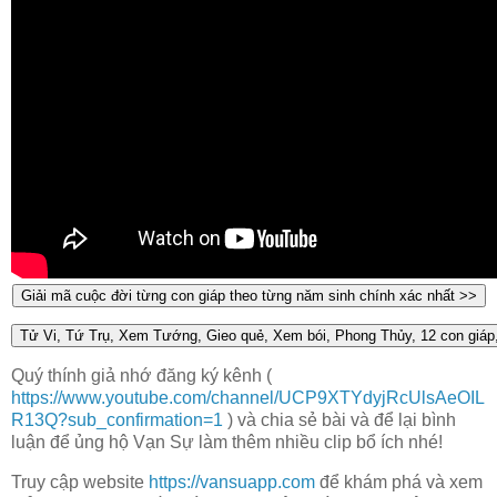
Quý thính giả nhớ đăng ký kênh (
https://www.youtube.com/channel/UCP9XTYdyjRcUlsAeOIL
R13Q?sub_confirmation=1
) và chia sẻ bài và để lại bình
luận để ủng hộ Vạn Sự làm thêm nhiều clip bổ ích nhé!
Truy cập website
https://vansuapp.com
để khám phá và xem