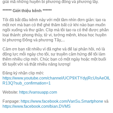
giải mã những huyền bí phương đông và phương tây.
****** Giới thiệu kênh ******
Tôi đã bắt đầu kênh này với một tầm nhìn đơn giản: tạo ra
một nơi mà bạn có thể ghé thăm bất cứ khi nào bạn muốn
ngồi xuống và thư giãn. Clip mà tôi tạo ra có thể được phân
loại thành: phong thủy, tử vi, tướng mệnh, khoa học huyền
bí phương Đông và phương Tây,...
Cảm ơn bạn rất nhiều vì đã nghe và để lại phản hồi, nó là
động lực mỗi ngày cho tôi, sự truyền cảm hứng để tôi làm
thêm nhiều clip mới. Chúc bạn có một ngày hoặc một buổi
tối tuyệt vời và thật nhiều năng lượng!
Đăng ký nhận clip mới:
https://www.youtube.com/channel/UCP9XTYdyjRcUlsAeOIL
R13Q?sub_confirmation=1
Website:
https://vansuapp.com
Fanpage:
https://www.facebook.com/VanSu.Smartphone
và
https://www.facebook.com/bian.DVMS