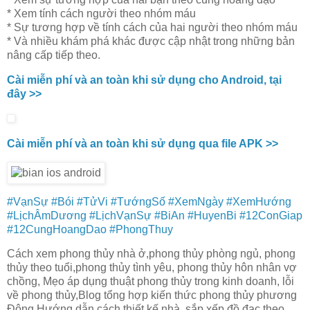
* Xem tính cách người theo nhóm máu
* Sự tương hợp về tính cách của hai người theo nhóm máu
* Và nhiều khám phá khác được cập nhật trong những bản
nâng cấp tiếp theo.
Cài miễn phí và an toàn khi sử dụng cho Android, tại
đây >>
Cài miễn phí và an toàn khi sử dụng qua file APK >>
#VạnSự
#Bói
#TửVi
#TướngSố
#XemNgày
#XemHướng
#LịchÂmDương
#LịchVạnSự
#BiAn
#HuyenBi
#12ConGiap
#12CungHoangDao
#PhongThuy
Cách xem phong thủy nhà ở,phong thủy phòng ngủ, phong
thủy theo tuổi,phong thủy tình yêu, phong thủy hôn nhân vợ
chồng, Mẹo áp dụng thuật phong thủy trong kinh doanh, lỗi
về phong thủy,Blog tổng hợp kiến thức phong thủy phương
Đông,Hướng dẫn cách thiết kế nhà, sắp xếp đồ đạc theo