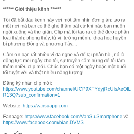
****** Giới thiệu kênh ******
Tôi đã bắt đầu kênh này với một tầm nhìn đơn giản: tạo ra
một nơi mà bạn có thể ghé thăm bất cứ khi nào bạn muốn
ngồi xuống và thư giãn. Clip mà tôi tạo ra có thể được phân
loại thành: phong thủy, tử vi, tướng mệnh, khoa học huyền
bí phương Đông và phương Tây,...
Cảm ơn bạn rất nhiều vì đã nghe và để lại phản hồi, nó là
động lực mỗi ngày cho tôi, sự truyền cảm hứng để tôi làm
thêm nhiều clip mới. Chúc bạn có một ngày hoặc một buổi
tối tuyệt vời và thật nhiều năng lượng!
Đăng ký nhận clip mới:
https://www.youtube.com/channel/UCP9XTYdyjRcUlsAeOIL
R13Q?sub_confirmation=1
Website:
https://vansuapp.com
Fanpage:
https://www.facebook.com/VanSu.Smartphone
và
https://www.facebook.com/bian.DVMS